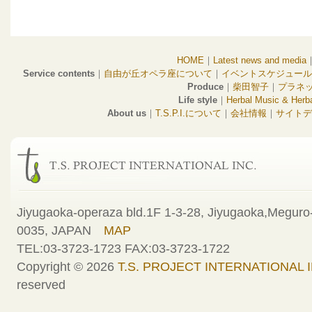
HOME
｜
Latest news and media
Service contents
｜
自由が丘オペラ座について
｜
イベントスケジュール
Produce
｜
柴田智子
｜
プラネ
Life style
｜
Herbal Music & Herba
About us
｜
T.S.P.I.について
｜
会社情報
｜
サイトデ
Jiyugaoka-operaza bld.1F 1-3-28, Jiyugaoka,Meguro-
0035, JAPAN
MAP
TEL:03-3723-1723 FAX:03-3723-1722
Copyright © 2026
T.S. PROJECT INTERNATIONAL I
reserved